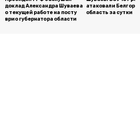
доклад Александра Шуваева
атаковали Белгоро
о текущей работе на посту
область за сутки
врио губернатора области