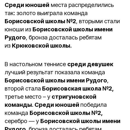
Среди юношей
места распределились
так: золото выиграла команда
Борисовской школы №2
, вторыми стали
юноши из
Борисовской школы имени
Рудого
, бронза досталась ребятам
из
Крюковской школы.
В настольном теннисе
среди девушек
лучший результат показала команда
Борисовской школы имени Рудого
,
второй стала
Борисовская школа №2,
третье место – у
стригуновской
команды
.
Среди юношей
победила
команда
Борисовской школы №2,
серебро — у
Борисовской школы имени
Рудого
, бронза досталась ребятам