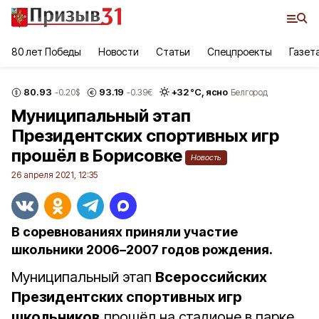
80 лет Победы
Новости
Статьи
Спецпроекты
Газет
80.93
93.19
+
32
°С,
ясно
-0.20
$
-0.39
€
Белгород
Муниципальный этап
Президентских спортивных игр
прошёл в Борисовке
Новость
26 апреля 2021, 12:35
В соревнованиях приняли участие
школьники 2006–2007 годов рождения.
Муниципальный этап
Всероссийских
Президентских спортивных игр
школьников
прошёл на стадионе в парке