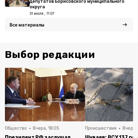
депутатов Борисовского муниципального
округа
31 июля , 11:07
Все материалы
Выбор редакции
Общество
Вчера, 18:05
Происшествия
Вчера, 
Президент РФ заслушал
Шуваев: ВСУ 137 ра