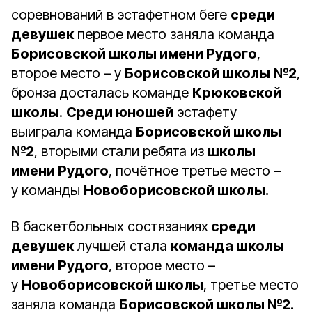
соревнований в эстафетном беге
среди
девушек
первое место заняла команда
Борисовской школы имени Рудого
,
второе место – у
Борисовской школы
№2
,
бронза досталась команде
Крюковской
школы
.
Среди юношей
эстафету
выиграла команда
Борисовской школы
№2
, вторыми стали ребята из
школы
имени Рудого
, почётное третье место –
у команды
Новоборисовской школы.
В баскетбольных состязаниях
среди
девушек
лучшей стала
команда школы
имени Рудого
, второе место –
у
Новоборисовской школы
, третье место
заняла команда
Борисовской школы №2.