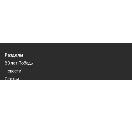
Разделы
80 лет Победы
Новости
Статьи
Спецпроекты
Экономика
Газета
Культура
Афиша
Политика