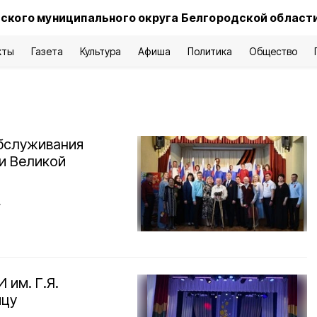
ского муниципального округа Белгородской област
кты
Газета
Культура
Афиша
Политика
Общество
бслуживания
и Великой
.
им. Г.Я.
ицу