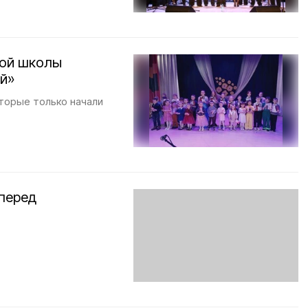
кой школы
ий»
оторые только начали
 перед