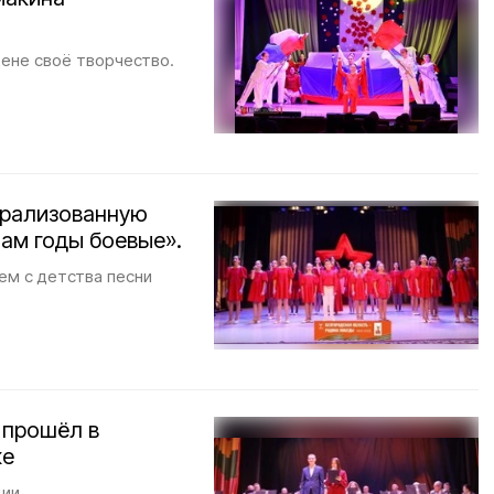
ене своё творчество.
трализованную
ам годы боевые».
ем с детства песни
 прошёл в
ке
ии.