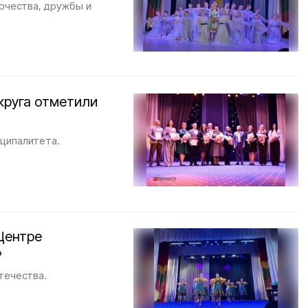
рчества, дружбы и
круга отметили
иципалитета.
Центре
»
течества.