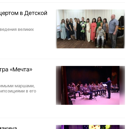
цертом в Детской
ведения великих
тра «Мечта»
юбимыми маршами,
мпозициями в его
макина