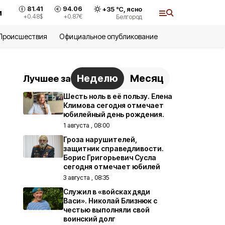
81.41
94.06
+
35
°С,
ясно
и
+0.48
$
+0.87
€
Белгород
Происшествия
Официальное опубликование
Неделю
Месяц
Лучшее за
Шесть ноль в её пользу. Елена
Климова сегодня отмечает
юбилейный день рождения.
1 августа , 08:00
Гроза нарушителей,
защитник справедливости.
Борис Григорьевич Сусла
сегодня отмечает юбилей
3 августа , 08:35
Служил в «войсках дяди
Васи». Николай Близнюк с
честью выполняли свой
воинский долг