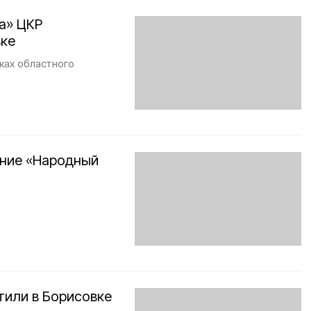
а» ЦКР
вке
ках областного
ание «Народный
или в Борисовке