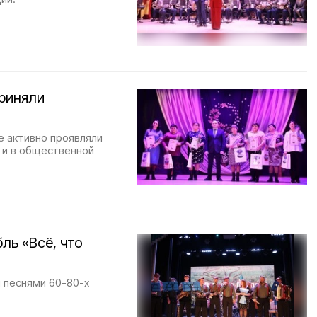
риняли
е активно проявляли
о и в общественной
ль «Всё, что
 песнями 60-80-х