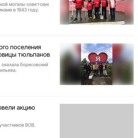
ской могилы советских
ками в 1943 году.
ого поселения
овицы тюльпанов
 оказала борисовский
ильева.
овели акцию
участников ВОВ.