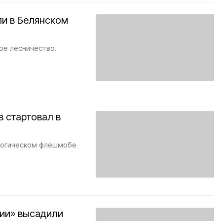
ли в Белянском
ое лесничество.
 стартовал в
ологическом флешмобе
сии» высадили