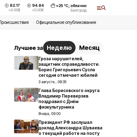
82.17
94.84
+
25
°С,
облачно
+0.00
$
+0.00
€
Белгород
Происшествия
Официальное опубликование
Неделю
Месяц
Лучшее за
Гроза нарушителей,
защитник справедливости.
Борис Григорьевич Сусла
сегодня отмечает юбилей
3 августа , 08:35
Глава Борисовского округа
Владимир Переверзев
поздравил с Днём
физкультурника
Вчера, 09:00
Президент РФ заслушал
доклад Александра Шуваева
о текущей работе на посту