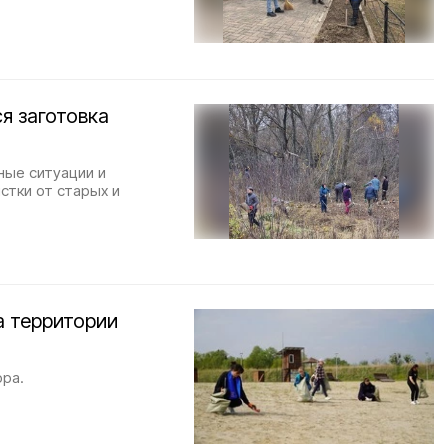
я заготовка
ные ситуации и
тки от старых и
а территории
ора.