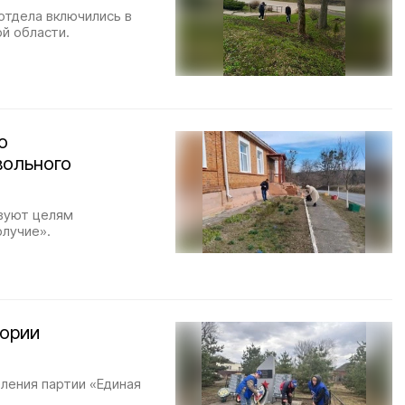
отдела включились в
й области.
о
вольного
вуют целям
олучие».
тории
ления партии «Единая