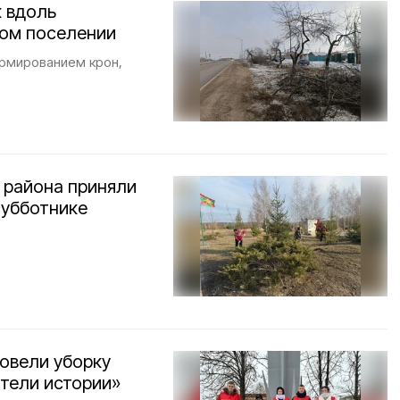
к вдоль
ком поселении
ормированием крон,
 района приняли
субботнике
овели уборку
ители истории»