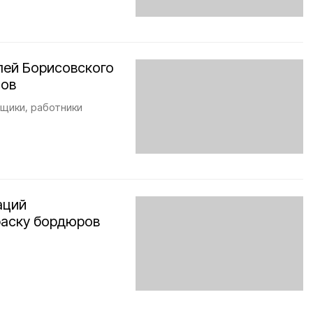
лей Борисовского
мов
щики, работники
аций
раску бордюров