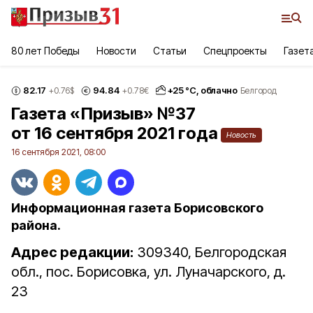
80 лет Победы
Новости
Статьи
Спецпроекты
Газет
82.17
94.84
+
25
°С,
облачно
+0.76
$
+0.78
€
Белгород
Газета «Призыв» №37
от 16 сентября 2021 года
Новость
16 сентября 2021, 08:00
Информационная газета Борисовского
района.
Адрес редакции:
309340, Белгородская
обл., пос. Борисовка, ул. Луначарского, д.
23