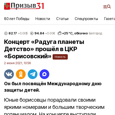
80 лет Победы
Новости
Статьи
Спецпроекты
Газет
82.17
94.84
+
25
°С,
облачно
+0.00
$
+0.00
€
Белгород
Концерт «Радуга планеты
Детство» прошёл в ЦКР
«Борисовский»
Новость
2 июня 2021, 10:56
Он был посвящён Международному дню
защиты детей.
Юные борисовцы порадовали своими
яркими номерами и большим творческим
потенциалом. На концерте выступали