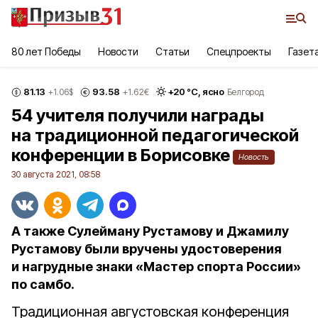
80 лет Победы
Новости
Статьи
Спецпроекты
Газет
81.13
93.58
+
20
°С,
ясно
+1.06
$
+1.62
€
Белгород
54 учителя получили награды
на традиционной педагогической
конференции в Борисовке
Новость
30 августа 2021, 08:58
А также Сулейману Рустамову и Джамилу
Рустамову были вручены удостоверения
и нагрудные знаки «Мастер спорта России»
по самбо.
Традиционная августовская конференция