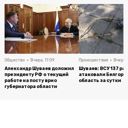
Общество
Вчера, 17:09
Происшествия
Вчера, 
Александр Шуваев доложил
Шуваев: ВСУ 137 ра
президенту РФ о текущей
атаковали Белгоро
работе на посту врио
область за сутки
губернатора области