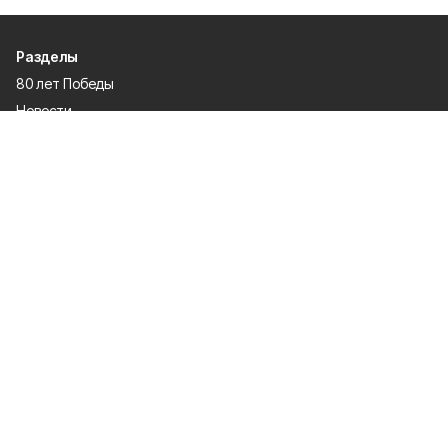
Разделы
80 лет Победы
Новости
Статьи
Спецпроекты
Экономика
Газета
Культура
Афиша
Политика
Общество
Спорт
Происшествия
Официальное опубликование