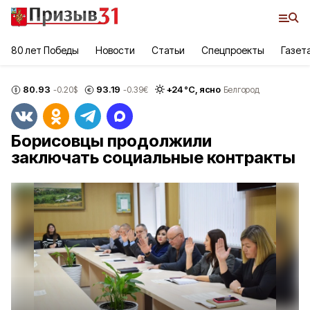
80 лет Победы
Новости
Статьи
Спецпроекты
Газет
80.93
93.19
+
24
°С,
ясно
-0.20
$
-0.39
€
Белгород
Борисовцы продолжили
заключать социальные контракты