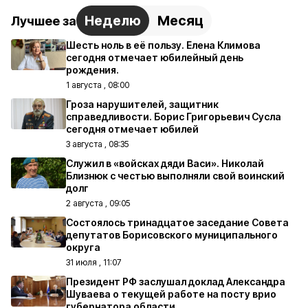
Неделю
Месяц
Лучшее за
Шесть ноль в её пользу. Елена Климова
сегодня отмечает юбилейный день
рождения.
1 августа , 08:00
Гроза нарушителей, защитник
справедливости. Борис Григорьевич Сусла
сегодня отмечает юбилей
3 августа , 08:35
Служил в «войсках дяди Васи». Николай
Близнюк с честью выполняли свой воинский
долг
2 августа , 09:05
Состоялось тринадцатое заседание Совета
депутатов Борисовского муниципального
округа
31 июля , 11:07
Президент РФ заслушал доклад Александра
Шуваева о текущей работе на посту врио
губернатора области