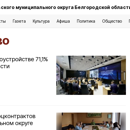
ского муниципального округа Белгородской област
кты
Газета
Культура
Афиша
Политика
Общество
во
оустройстве 71,1%
асти
оцконтрактов
ьном округе