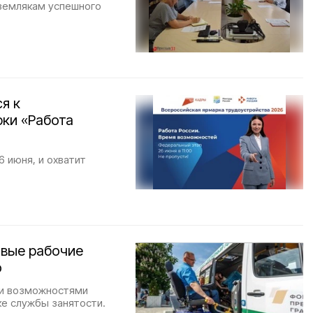
землякам успешного
я к
рки «Работа
 июня, и охватит
овые рабочие
ю
ыми возможностями
ке службы занятости.