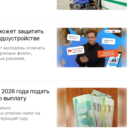
может защитить
удоустройстве
ит молодёжь отличать
красные флаги»,
ые решения.
 2026 года подать
ю выплату
ально
х уплачен налог на
ствующий году