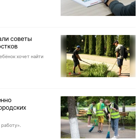
али советы
остков
ебёнок хочет найти
енно
городских
 работу».