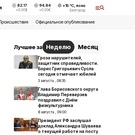
82.17
94.84
+
15
°С,
ясно
и
+0.00
$
+0.00
€
Белгород
Происшествия
Официальное опубликование
Неделю
Месяц
Лучшее за
Гроза нарушителей,
защитник справедливости.
Борис Григорьевич Сусла
сегодня отмечает юбилей
3 августа , 08:35
Глава Борисовского округа
Владимир Переверзев
поздравил с Днём
физкультурника
8 августа , 09:00
Президент РФ заслушал
доклад Александра Шуваева
о текущей работе на посту