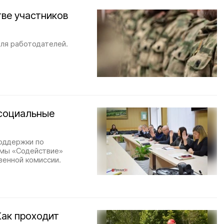
тве участников
для работодателей.
социальные
поддержки по
ммы «Содействие»
венной комиссии.
Как проходит