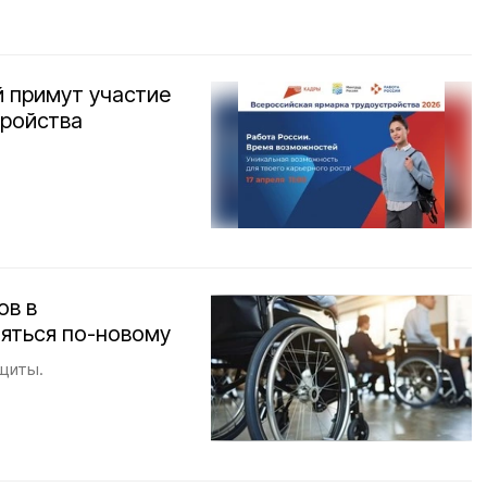
й примут участие
тройства
ов в
яться по-новому
щиты.