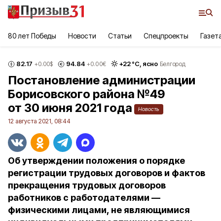
80 лет Победы
Новости
Статьи
Спецпроекты
Газет
82.17
94.84
+
22
°С,
ясно
+0.00
$
+0.00
€
Белгород
Постановление администрации
Борисовского района №49
от 30 июня 2021 года
Новость
12 августа 2021, 08:44
Об утверждении положения о порядке
регистрации трудовых договоров и фактов
прекращения трудовых договоров
работников с работодателями —
физическими лицами, не являющимися