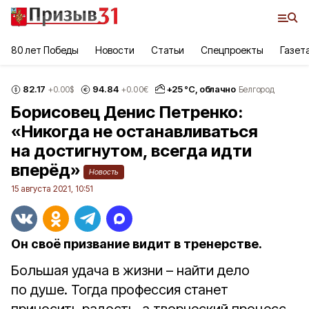
80 лет Победы
Новости
Статьи
Спецпроекты
Газет
82.17
94.84
+
25
°С,
облачно
+0.00
$
+0.00
€
Белгород
Борисовец Денис Петренко:
«Никогда не останавливаться
на достигнутом, всегда идти
вперёд»
Новость
15 августа 2021, 10:51
Он своё призвание видит в тренерстве.
Большая удача в жизни – найти дело
по душе. Тогда профессия станет