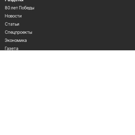
80 лет Победы
Новости
Статьи
Спецпроекты
Экономика
Газета
Культура
Афиша
Политика
Общество
Спорт
Происшествия
Официальное опубликование
О проекте
Об издании