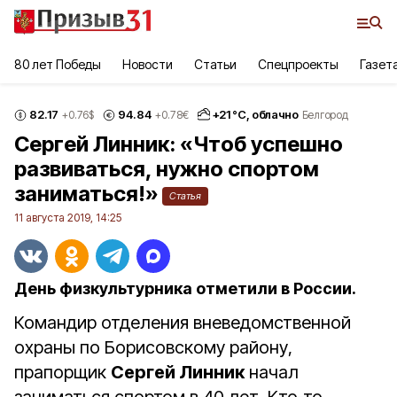
80 лет Победы
Новости
Статьи
Спецпроекты
Газет
82.17
94.84
+
21
°С,
облачно
+0.76
$
+0.78
€
Белгород
Сергей Линник: «Чтоб успешно
развиваться, нужно спортом
заниматься!»
Статья
11 августа 2019, 14:25
День физкультурника отметили в России.
Командир отделения вневедомственной
охраны по Борисовскому району,
прапорщик
Сергей Линник
начал