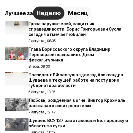
Неделю
Месяц
Лучшее за
Гроза нарушителей, защитник
справедливости. Борис Григорьевич Сусла
сегодня отмечает юбилей
3 августа , 08:35
Глава Борисовского округа Владимир
Переверзев поздравил с Днём
физкультурника
Вчера, 09:00
Президент РФ заслушал доклад Александра
Шуваева о текущей работе на посту врио
губернатора области
5 августа , 18:05
Любовь, рождённая в огне. Виктор Крохмаль
рассказал о своих родителях
7 августа , 12:47
Шуваев: ВСУ 137 раз атаковали Белгородскую
область за сутки
5 августа , 11:25