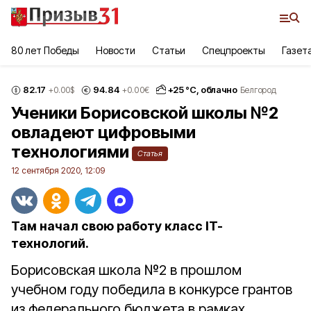
80 лет Победы
Новости
Статьи
Спецпроекты
Газет
82.17
94.84
+
25
°С,
облачно
+0.00
$
+0.00
€
Белгород
Ученики Борисовской школы №2
овладеют цифровыми
технологиями
Статья
12 сентября 2020, 12:09
Там начал свою работу класс IT-
технологий.
Борисовская школа №2 в прошлом
учебном году победила в конкурсе грантов
из федерального бюджета в рамках