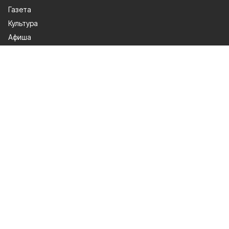
Газета
Культура
Афиша
Политика
Общество
Спорт
Происшествия
Официальное опубликование
О проекте
Об издании
Правила использования
Рекламодатели
Политика конфиденциальности
Мы в соцсетях