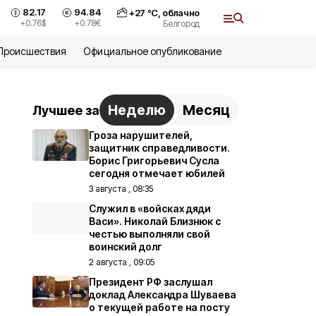
82.17
94.84
+
27
°С,
облачно
+0.76
$
+0.78
€
Белгород
Происшествия
Официальное опубликование
Неделю
Месяц
Лучшее за
Гроза нарушителей,
защитник справедливости.
Борис Григорьевич Сусла
сегодня отмечает юбилей
3 августа , 08:35
Служил в «войсках дяди
Васи». Николай Близнюк с
честью выполняли свой
воинский долг
2 августа , 09:05
Президент РФ заслушал
доклад Александра Шуваева
о текущей работе на посту