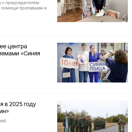
а с председателем
а помощи пропавшим и
ее центра
лемами «Синяя
я в 2025 году
ин»
ей.