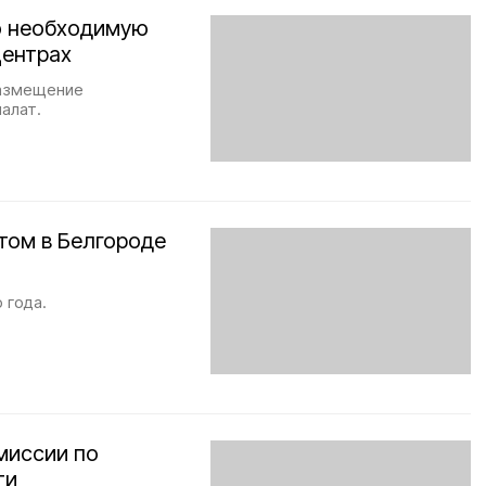
ю необходимую
центрах
размещение
алат.
том в Белгороде
 года.
миссии по
ти