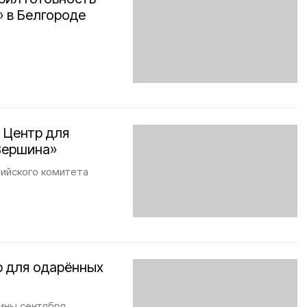
» в Белгороде
 Центр для
Вершина»
ийского комитета
р для одарённых
ины сентября.