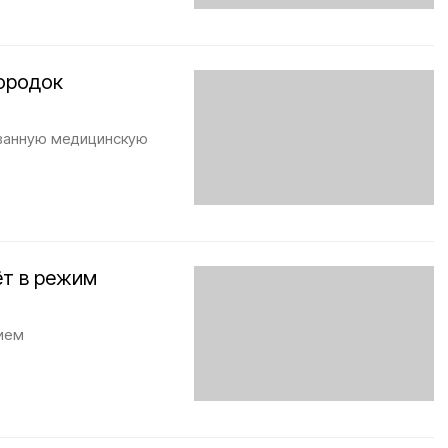
Городок
ванную медицинскую
т в режим
нием