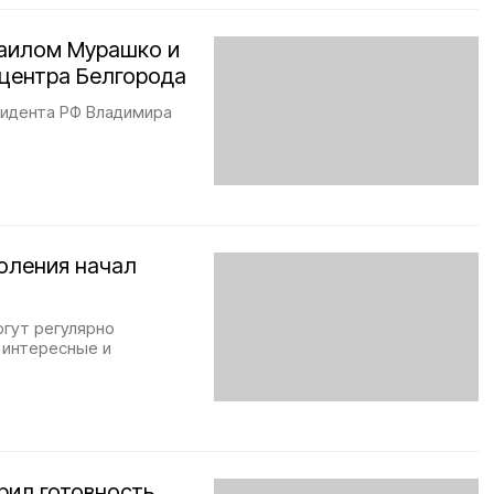
хаилом Мурашко и
центра Белгорода
зидента РФ Владимира
оления начал
огут регулярно
 интересные и
рил готовность