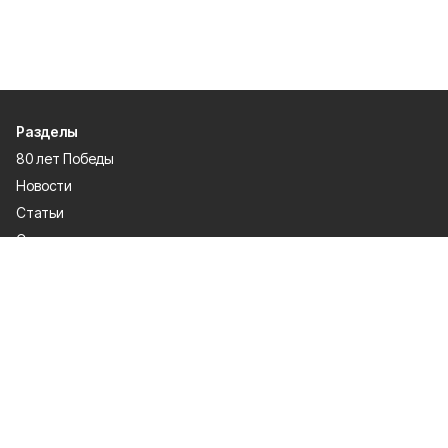
Разделы
80 лет Победы
Новости
Статьи
Спецпроекты
Экономика
Газета
Культура
Афиша
Политика
Общество
Спорт